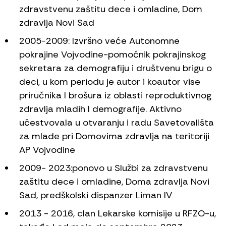
zdravstvenu zaštitu dece i omladine, Dom
zdravlja Novi Sad
2005-2009: Izvršno veće Autonomne
pokrajine Vojvodine-pomoćnik pokrajinskog
sekretara za demografiju i društvenu brigu o
deci, u kom periodu je autor i koautor vise
priručnika I brošura iz oblasti reproduktivnog
zdravlja mladih I demografije. Aktivno
učestvovala u otvaranju i radu Savetovališta
za mlade pri Domovima zdravlja na teritoriji
AP Vojvodine
2009- 2023:ponovo u Službi za zdravstvenu
zaštitu dece i omladine, Doma zdravlja Novi
Sad, predškolski dispanzer Liman IV
2013 - 2016, clan Lekarske komisije u RFZO-u,