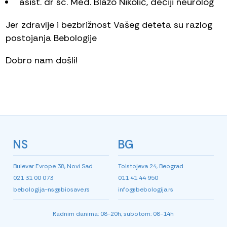
asist. dr sc. Med. Blažo Nikolić, dečiji neurolog
Jer zdravlje i bezbrižnost Vašeg deteta su razlog
postojanja Bebologije
Dobro nam došli!
NS
BG
Bulevar Evrope 38, Novi Sad
Tolstojeva 24, Beograd
021 31 00 073
011 41 44 950
bebologija-ns@biosave.rs
info@bebologija.rs
Radnim danima: 08-20h, subotom: 08-14h