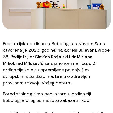
Pedijatrijska ordinacija Bebologija u Novom Sadu
otvorena je 2023. godine, na adresi Bulevar Evrope
38. Pedijatri,
dr Slavica Rašajski i dr Mirjana
Mrkobrad Milošević
sa osmehom na licu, u 3
ordinacije koje su opremljene po najvišim
evropskim standardima, brinu o zdravlju i
pravilnom razvoju Vašeg deteta.
Pored stalnog tima pedijatara u ordinaciji
Bebologija pregled možete zakazati i kod: