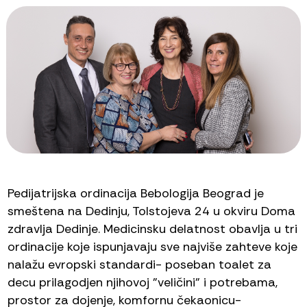
Pedijatrijska ordinacija Bebologija Beograd je
smeštena na Dedinju, Tolstojeva 24 u okviru Doma
zdravlja Dedinje. Medicinsku delatnost obavlja u tri
ordinacije koje ispunjavaju sve najviše zahteve koje
nalažu evropski standardi- poseban toalet za
decu prilagodjen njihovoj "veličini" i potrebama,
prostor za dojenje, komfornu čekaonicu-