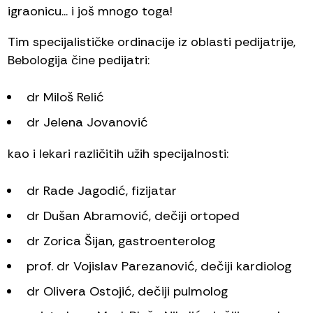
igraonicu... i još mnogo toga!
Tim specijalističke ordinacije iz oblasti pedijatrije,
Bebologija čine pedijatri:
dr Miloš Relić
dr Jelena Jovanović
kao i lekari različitih užih specijalnosti:
dr Rade Jagodić, fizijatar
dr Dušan Abramović, dečiji ortoped
dr Zorica Šijan, gastroenterolog
prof. dr Vojislav Parezanović, dečiji kardiolog
dr Olivera Ostojić, dečiji pulmolog