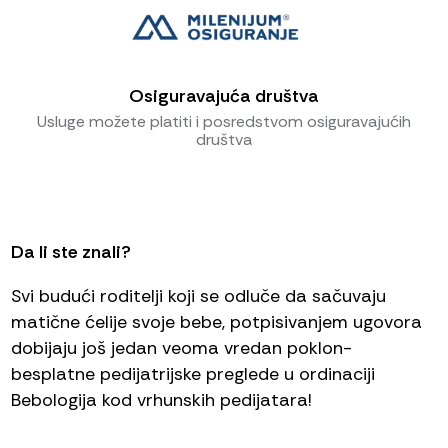
Osiguravajuća društva
Usluge možete platiti i posredstvom osiguravajućih
društva
Da li ste znali?
Svi budući roditelji koji se odluče da sačuvaju
matične ćelije svoje bebe, potpisivanjem ugovora
dobijaju još jedan veoma vredan poklon-
besplatne pedijatrijske preglede u ordinaciji
Bebologija kod vrhunskih pedijatara!