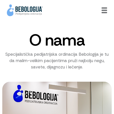
O nama
Specijalistička pedijatrijska ordinacija Bebologija je tu
da malim-velikim pacijentima pruži najbolju negu,
savete, dijagnozu i lečenje.