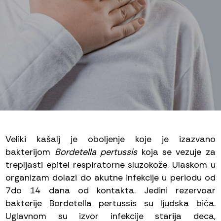
Veliki kašalj je oboljenje koje je izazvano
bakterijom
Bordetella pertussis
koja se vezuje za
trepljasti epitel respiratorne sluzokože. Ulaskom u
organizam dolazi do akutne infekcije u periodu od
7do 14 dana od kontakta. Jedini rezervoar
bakterije Bordetella pertussis su ljudska bića.
Uglavnom su izvor infekcije starija deca,