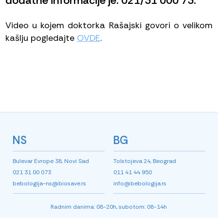
dodatne informacije je: 021/31 000 73.
Video u kojem doktorka Rašajski govori o velikom
kašlju pogledajte
OVDE
.
NS
BG
Bulevar Evrope 38, Novi Sad
Tolstojeva 24, Beograd
021 31 00 073
011 41 44 950
bebologija-ns@biosave.rs
info@bebologija.rs
Radnim danima: 08-20h, subotom: 08-14h