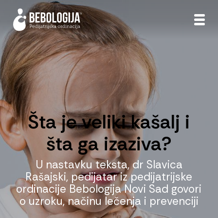
Šta je veliki kašalj i
šta ga izaziva?
U nastavku teksta, dr Slavica
Rašajski, pedijatar iz pedijatrijske
ordinacije Bebologija Novi Sad govori
o uzroku, načinu lečenja i prevenciji