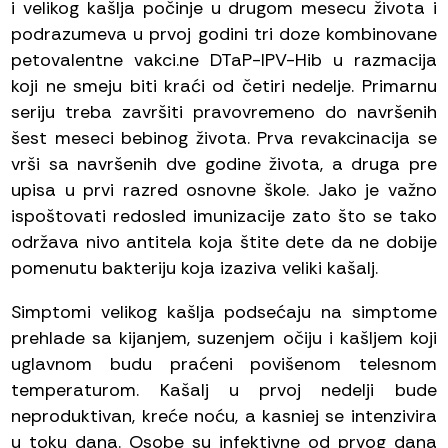
i velikog kašlja počinje u drugom mesecu života i
podrazumeva u prvoj godini tri doze kombinovane
petovalentne vakci.ne DTaP-IPV-Hib u razmacija
koji ne smeju biti kraći od četiri nedelje. Primarnu
seriju treba završiti pravovremeno do navršenih
šest meseci bebinog života. Prva revakcinacija se
vrši sa navršenih dve godine života, a druga pre
upisa u prvi razred osnovne škole. Jako je važno
ispoštovati redosled imunizacije zato što se tako
održava nivo antitela koja štite dete da ne dobije
pomenutu bakteriju koja izaziva veliki kašalj.
Simptomi velikog kašlja podsećaju na simptome
prehlade sa kijanjem, suzenjem očiju i kašljem koji
uglavnom budu praćeni povišenom telesnom
temperaturom. Kašalj u prvoj nedelji bude
neproduktivan, kreće noću, a kasniej se intenzivira
u toku dana. Osobe su infektivne od prvog dana