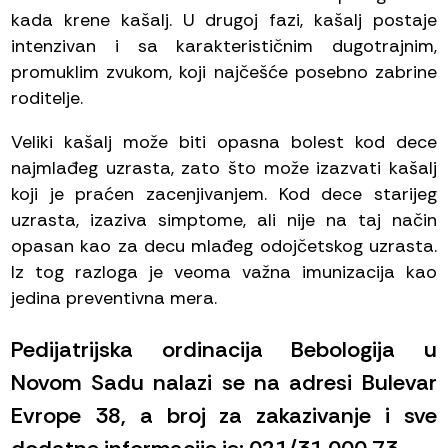
kada krene kašalj. U drugoj fazi, kašalj postaje
intenzivan i sa karakterističnim dugotrajnim,
promuklim zvukom, koji najčešće posebno zabrine
roditelje.
Veliki kašalj može biti opasna bolest kod dece
najmlađeg uzrasta, zato što može izazvati kašalj
koji je praćen zacenjivanjem. Kod dece starijeg
uzrasta, izaziva simptome, ali nije na taj način
opasan kao za decu mlađeg odojčetskog uzrasta.
Iz tog razloga je veoma važna imunizacija kao
jedina preventivna mera.
Pedijatrijska ordinacija Bebologija u
Novom Sadu nalazi se na adresi Bulevar
Evrope 38, a broj za zakazivanje i sve